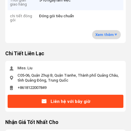
Thời gian
5-10 ngày làm việc
giao hàng
chi tiết đóng
Đóng gói tiêu chuẩn
gói
Xem thêm
Chi Tiết Liên Lạc
Miss. Liu
C05-06, Quận Zhuji B, Quận Tianhe, Thành phố Quảng Châu,
tỉnh Quảng Đông, Trung Quốc
+8618122007849
Liên hệ với bây giờ
Nhận Giá Tốt Nhất Cho