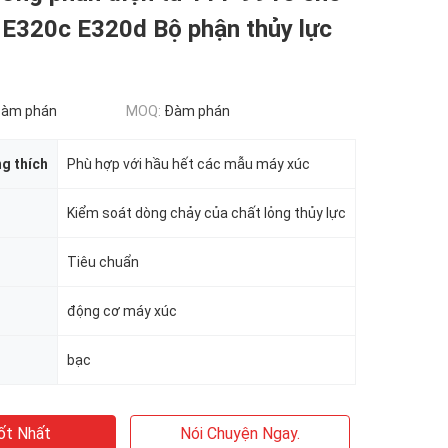
 E320c E320d Bộ phận thủy lực
đàm phán
MOQ:
Đàm phán
g thích
Phù hợp với hầu hết các mẫu máy xúc
Kiểm soát dòng chảy của chất lỏng thủy lực
Tiêu chuẩn
động cơ máy xúc
bạc
ốt Nhất
Nói Chuyện Ngay.