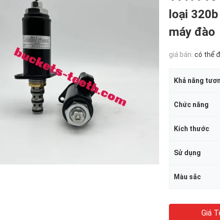
loại 320b
máy đào
giá bán:
có thể 
Khả năng tươn
Chức năng
Kích thước
Sử dụng
Màu sắc
Giá T