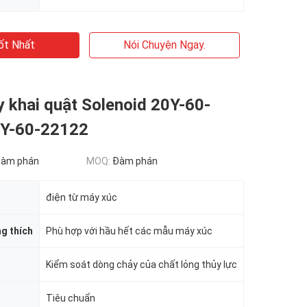
ốt Nhất
Nói Chuyện Ngay.
 khai quật Solenoid 20Y-60-
Y-60-22122
đàm phán
MOQ:
Đàm phán
điện từ máy xúc
g thích
Phù hợp với hầu hết các mẫu máy xúc
Kiểm soát dòng chảy của chất lỏng thủy lực
Tiêu chuẩn