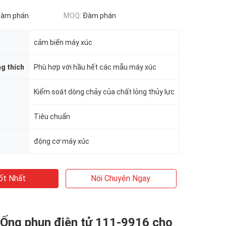
đàm phán
MOQ:
Đàm phán
cảm biến máy xúc
g thích
Phù hợp với hầu hết các mẫu máy xúc
Kiểm soát dòng chảy của chất lỏng thủy lực
Tiêu chuẩn
động cơ máy xúc
ốt Nhất
Nói Chuyện Ngay.
Ống phun điện tử 111-9916 cho