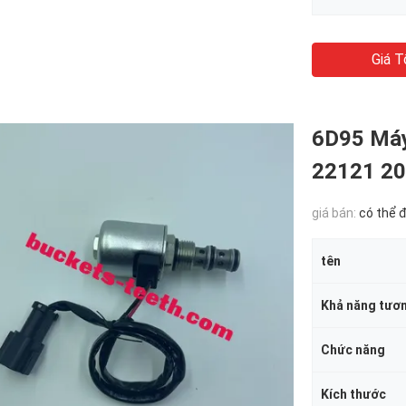
Giá T
6D95 Máy
22121 20
giá bán:
có thể 
tên
Khả năng tươn
Chức năng
Kích thước