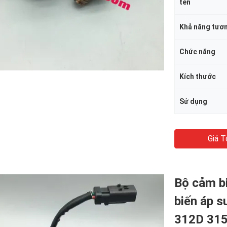
tên
Khả năng tươn
Chức năng
Kích thước
Sử dụng
Giá T
Bộ cảm b
biến áp s
312D 31