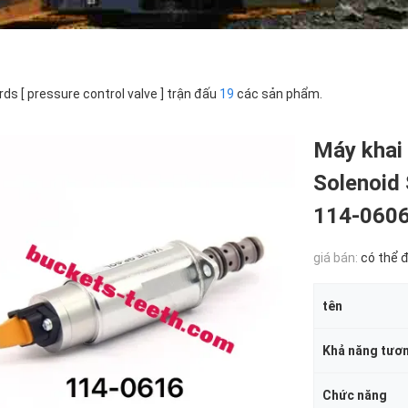
ds [ pressure control valve ] trận đấu
19
các sản phẩm.
Máy khai 
Solenoid 
114-060
giá bán:
có thể 
tên
Khả năng tươn
Chức năng