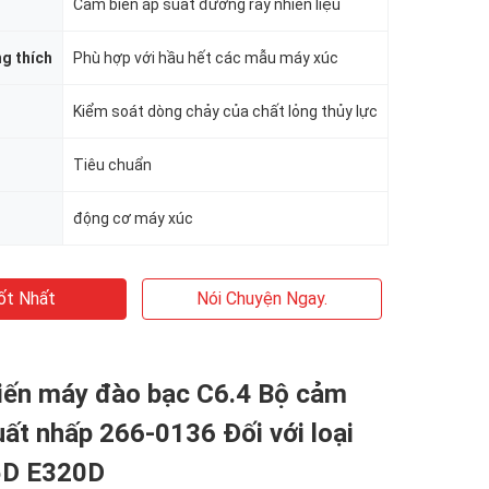
Cảm biến áp suất đường ray nhiên liệu
g thích
Phù hợp với hầu hết các mẫu máy xúc
Kiểm soát dòng chảy của chất lỏng thủy lực
Tiêu chuẩn
động cơ máy xúc
ốt Nhất
Nói Chuyện Ngay.
iến máy đào bạc C6.4 Bộ cảm
uất nhấp 266-0136 Đối với loại
5D E320D