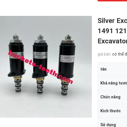
Silver Ex
1491 121
Excavator
giá bán:
có thể 
tên
Khả năng tươn
Chức năng
Kích thước
Sử dụng