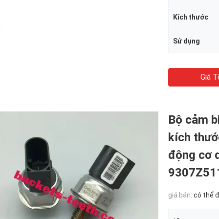
Kích thước
Sử dụng
Giá T
Bộ cảm bi
kích thướ
động cơ 
9307Z51
giá bán:
có thể 