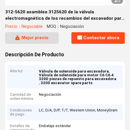
2
/
3
312-5620 asamblea 3125620 de la válvula
electromagnética de los recambios del excavador para
C6 C6.4Engine 320D
Precio：Negociable
MOQ：Negociación
Mejor precio
Contactar ahora
Descripción De Producto
Alta luz
,
Válvula de solenoide para excavadora
Válvula de solenoide para motor C6 C6.4
320D piezas de repuesto para excavadora
,
320D excavator spare parts
Cantidad de
Negociación
orden mínima
Condiciones
LC, D/A, D/P, T/T, Western Union, MoneyGram
de pago
Detalles de
Embalaje estándar
empaquetado