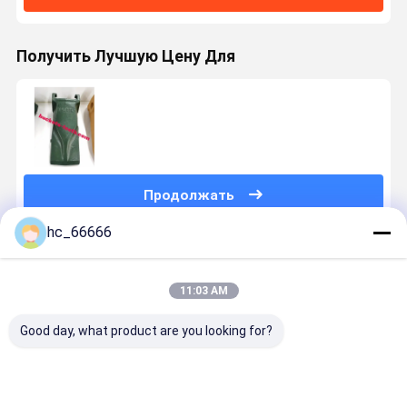
Получить Лучшую Цену Для
Продолжать
hc_66666
Порекомендованные Продукты
11:03 AM
Good day, what product are you looking for?
021S1 Зубы
Устойчивые
OEM
Строител
для бутылок
износостойкие
кованые
техника