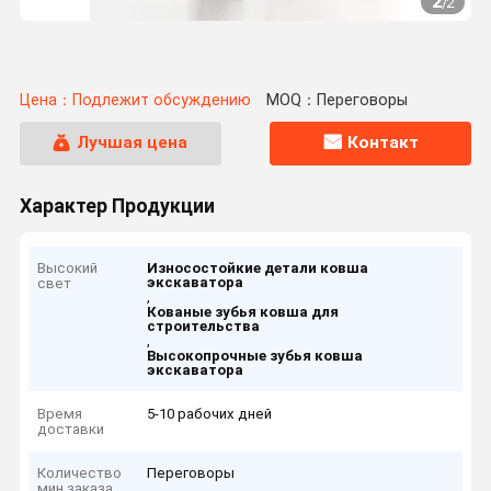
2
/
2
Цена：Подлежит обсуждению
MOQ：Переговоры
Лучшая цена
Контакт
Характер Продукции
Высокий
Износостойкие детали ковша
экскаватора
свет
,
Кованые зубья ковша для
строительства
,
Высокопрочные зубья ковша
экскаватора
Время
5-10 рабочих дней
доставки
Количество
Переговоры
мин заказа