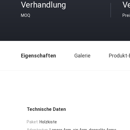
Verhandlung
V
MOQ
Pre
Eigenschaften
Galerie
Produkt-
Technische Daten
Paket:
Holzkiste
Adaptertyp:
Langer Arm, ein Arm, doppelte Arme