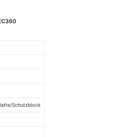
 EC360
latte/Schutzblock