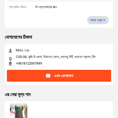
প্যাকেজিং বিবরণ
টন ব্যাগ/কাঠের বাক্স
আরো দেখুন
যোগাযোগের ঠিকানা
Miss. Liu
C05-06, ঝুজি বি জেলা, তিয়ানহে জেলা, গুয়াংজু সিটি, গুয়াংডং প্রদেশ, চীন
+8618122007849
এখন যোগাযোগ
এর সেরা মূল্য পান