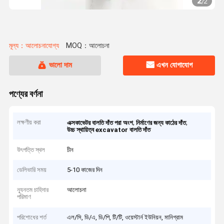
2
/
2
মূল্য：আলোচনাযোগ্য
MOQ：আলোচনা
ভালো দাম
এখন যোগাযোগ
পণ্যের বর্ণনা
লক্ষণীয় করা
,
,
এক্সকাভেটর বালতি দাঁত পরা অংশ
নির্মাণের জন্য কাঠের দাঁত
উচ্চ স্থায়িত্ব excavator বালতি দাঁত
উৎপত্তি স্থল
চীন
ডেলিভারি সময়
5-10 কাজের দিন
ন্যূনতম চাহিদার
আলোচনা
পরিমাণ
পরিশোধের শর্ত
এল/সি, ডি/এ, ডি/পি, টি/টি, ওয়েস্টার্ন ইউনিয়ন, মানিগ্রাম