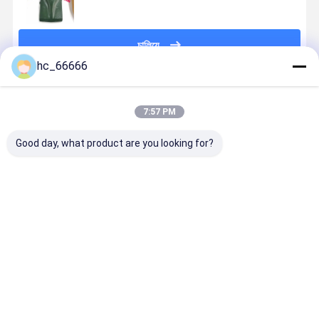
চালিয়ে
hc_66666
প্রস্তাবিত পণ্য
7:57 PM
Good day, what product are you looking for?
021S1 বালতি দাঁত
টেকসই পরিধান
ই এম ফোর্জড বকেট
নির্মাণ যন্ত্রপাতি
EX70 XE80
প্রতিরোধী বালতি দাঁত
ডেন্টস
বালতি দাঁত Ld
হিটাচি খননকারীর
1681359 /
7T3402TL /
রক বালতি দাঁত
যন্ত্রাংশ সমতল তীক্ষ্ণ
1U3352 দাঁত জন্য
1U3402 325
কাস্টমাইজড
বালতি দাঁত
পৃথিবী বর্গক্ষেত্র সমতল
এর জন্য
ভালো দাম
ভালো দাম
ভালো দাম
ভালো দাম
এক্সক্যাভেটর
পোশাকের অংশ