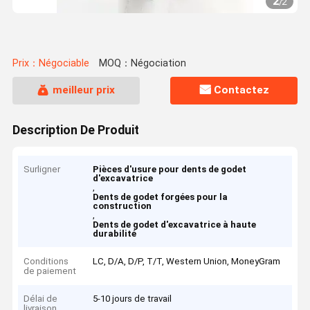
2
/
2
Prix：Négociable
MOQ：Négociation
meilleur prix
Contactez
Description De Produit
Surligner
Pièces d'usure pour dents de godet
d'excavatrice
,
Dents de godet forgées pour la
construction
,
Dents de godet d'excavatrice à haute
durabilité
Conditions
LC, D/A, D/P, T/T, Western Union, MoneyGram
de paiement
Délai de
5-10 jours de travail
livraison