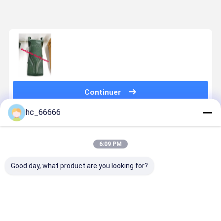
Continuer
hc_66666
Produits Recommandés
6:09 PM
Good day, what product are you looking for?
021S1 Dents
Durabilité
Parties
Machinerie
de seau EX70
résistant à
d'usure des
construct
XE80 Parties
l'usure Dent
excavatrices
Petites de
de pelles
de seau
7T3402TL /
de seau