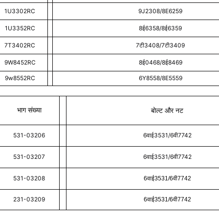
1U3302RC
9J2308/8E6259
1U3352RC
8ई6358/8ई6359
7T3402RC
7टी3408/7टी3409
9W8452RC
8ई0468/8ई8469
9w8552RC
6Y8558/8E5559
भाग संख्या
बोल्ट और नट
531-03206
6वाई3531/6वी7742
531-03207
6वाई3531/6वी7742
531-03208
6वाई3531/6वी7742
231-03209
6वाई3531/6वी7742