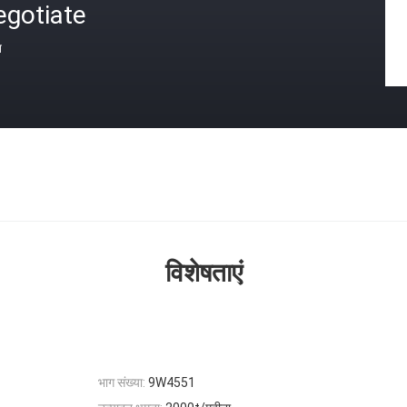
egotiate
त
विशेषताएं
भाग संख्या:
9W4551