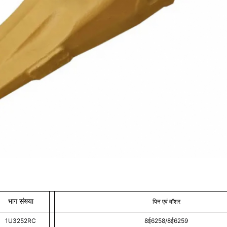
भाग संख्या
पिन एवं वॉशर
1U3252RC
8ई6258/8ई6259