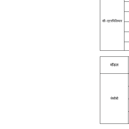
सी-एटरपिलियार
मॉडल
जेसीबी