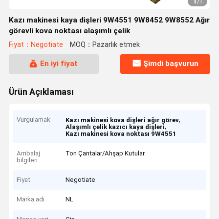
1
/
1
Kazı makinesi kaya dişleri 9W4551 9W8452 9W8552 Ağır
görevli kova noktası alaşımlı çelik
Fiyat：Negotiate
MOQ：Pazarlık etmek
En iyi fiyat
Şimdi başvurun
Ürün Açıklaması
Vurgulamak
,
Kazı makinesi kova dişleri ağır görev
,
Alaşımlı çelik kazıcı kaya dişleri
Kazı makinesi kova noktası 9W4551
Ambalaj
Ton Çantalar/Ahşap Kutular
bilgileri
Fiyat
Negotiate
Marka adı
NL