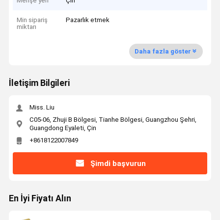
Menşe yeri
Çin
Min sipariş
Pazarlık etmek
miktarı
Daha fazla göster
İletişim Bilgileri
Miss. Liu
C05-06, Zhuji B Bölgesi, Tianhe Bölgesi, Guangzhou Şehri,
Guangdong Eyaleti, Çin
+8618122007849
Şimdi başvurun
En İyi Fiyatı Alın