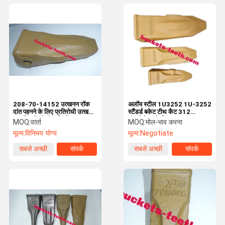
208-70-14152 उत्खनन रॉक
अलॉय स्टील 1U3252 1U-3252
दांत पहनने के लिए प्रतिरोधी उत्खनन
स्टैंडर्ड बकेट टीथ कैट 312
दांत बिंदुओं ओडीएम के लिए PC400
एक्सकेवेटर के लिए
MOQ:
वार्ता
MOQ:
मोल-भाव करना
कोमात्सु
मूल्य:
विनिमय योग्य
मूल्य:
Negotiate
सबसे अच्छी
संपर्क
सबसे अच्छी
संपर्क
कीमत
कीमत