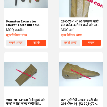
Komatsu Excavator
20X-70-14160 उत्खनन बाल्टी
Bucket Teeth Durable
दांत सटीक कास्टिंग बाल्टी दांत पहनने
Wear Resistant Tooth
के लिए प्रतिरोधी
MOQ:
बातचीत
MOQ:
वार्ता
Holder 208-70-14152
मूल्य:
विनिमय योग्य
मूल्य:
विनिमय योग्य
सबसे अच्छी
संपर्क
सबसे अच्छी
संपर्क
कीमत
कीमत
होम
उत्पाद
वीआर दिखाएँ
हमारे बारे में
20X-70-14160 मिनी खुदाई दांत
क्षरण प्रतिरोधी उत्खनन बाल्टी दांत
बैकहो के लिए कास्ट बाल्टी दांत
208-70-14152 208-70-