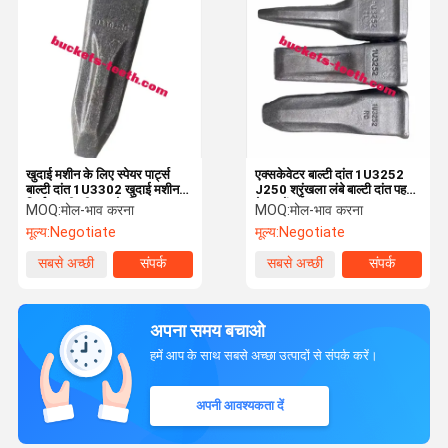
खुदाई मशीन के लिए स्पेयर पार्ट्स
एक्सकेवेटर बाल्टी दांत 1U3252
बाल्टी दांत 1U3302 खुदाई मशीन
J250 श्रृंखला लंबे बाल्टी दांत पहनने
निर्माण मशीनरी भाग के लिए
के भागों
MOQ:
मोल-भाव करना
MOQ:
मोल-भाव करना
मूल्य:
Negotiate
मूल्य:
Negotiate
सबसे अच्छी
संपर्क
सबसे अच्छी
संपर्क
कीमत
कीमत
अपना समय बचाओ
हमें आप के साथ सबसे अच्छा उत्पादों से संपर्क करें।
अपनी आवश्यकता दें