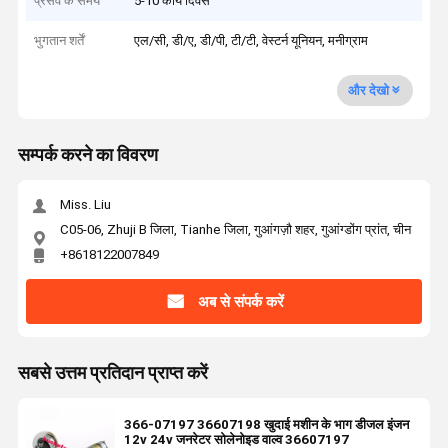
प्रसव के समय
5-10 कार्य दिवस
भुगतान शर्तें
एल/सी, डी/ए, डी/पी, टी/टी, वेस्टर्न यूनियन, मनीग्राम
और देखो
सम्पर्क करने का विवरण
Miss. Liu
C05-06, Zhuji B जिला, Tianhe जिला, गुआंगज़ौ शहर, गुआंग्डोंग प्रांत, चीन
+8618122007849
अब से संपर्क करें
सबसे उत्तम प्रतिदान प्राप्त करें
366-07197 36607198 खुदाई मशीन के भाग डीजल इंजन
12v 24v जनरेटर सोलेनोइड वाल्व 36607197