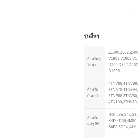
รุ่นอื่นๆ
ZL600,Z602,Z50
สำหรับคู
V1903,V1902,V1
โบต้า
D750,D722,D662
D1005
4TNV88,4TNV98
สำหรับ
3TNA72,4TNE94,
ยันม่าร์
3TNE88,3TNV80,
4TN100,2TNV70,
S4S,L3E,S4L,S3
สำหรับ
K4D,
4D56,4M50,
มิตซูบิชิ
S6B3,6D34,K4M,