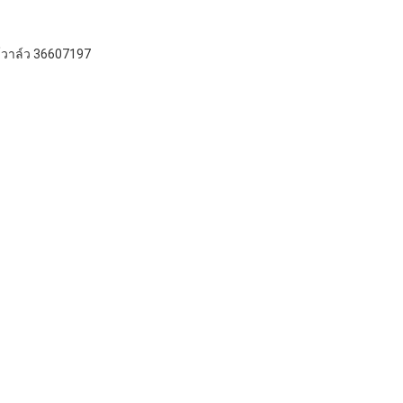
ด์วาล์ว 36607197