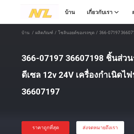
บ้าน
เกี่ยวกับเรา
บ้าน
/
ผลิตภัณฑ์
/
โซลินอยด์ของรถขุด
/
366-07197 3660719
366-07197 36607198 ชิ้นส่วนร
ดีเซล 12v 24V เครื่องกำเนิดไฟ
36607197
ราคาถูกที่สุด
ส่งจดหมายถึงเรา