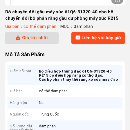
1
/
1
Bộ chuyển đổi gầu máy xúc 61Q6-31320-40 cho bộ
chuyển đổi bộ phận răng gầu dự phòng máy xúc R215
Giá bán：có thể đàm phán
MOQ：đàm phán
Giá tốt nhất
Liên hệ với bây giờ
Mô Tả Sản Phẩm
Điểm nổi bật
,
Bộ điều hợp thùng đào 61Q6-31320-40
,
R215 bộ điều hợp răng xô thợ đào
Các bộ phận thay thế răng xô của máy đào
Giá bán
có thể đàm phán
Hàng hiệu
NL
Nguồn gốc
Trung Quốc
Số lượng đặt
đàm phán