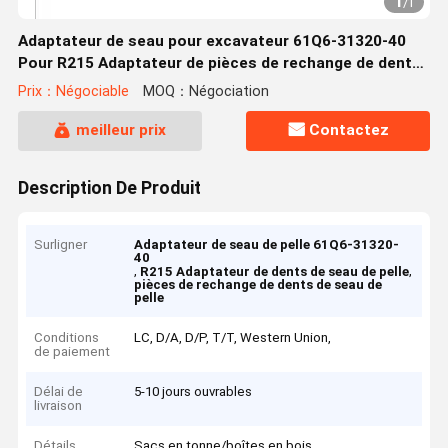
1
/
1
Adaptateur de seau pour excavateur 61Q6-31320-40
Pour R215 Adaptateur de pièces de rechange de dents
de seau pour excavateur
Prix：Négociable
MOQ：Négociation
meilleur prix
Contactez
Description De Produit
Surligner
Adaptateur de seau de pelle 61Q6-31320-
40
,
,
R215 Adaptateur de dents de seau de pelle
pièces de rechange de dents de seau de
pelle
Conditions
LC, D/A, D/P, T/T, Western Union,
de paiement
Délai de
5-10 jours ouvrables
livraison
Détails
Sacs en tonne/boîtes en bois