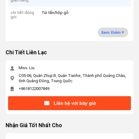
giao hàng
chi tiết đóng
Túi tấn/hộp gỗ
gói
Xem thêm
Chi Tiết Liên Lạc
Miss. Liu
C05-06, Quận Zhuji B, Quận Tianhe, Thành phố Quảng Châu,
tỉnh Quảng Đông, Trung Quốc
+8618122007849
Liên hệ với bây giờ
Nhận Giá Tốt Nhất Cho