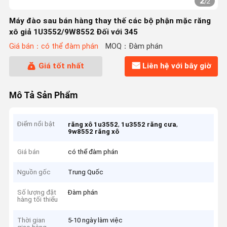
2
/
2
Máy đào sau bán hàng thay thế các bộ phận mặc răng
xô giả 1U3552/9W8552 Đối với 345
Giá bán：có thể đàm phán
MOQ：Đàm phán
Giá tốt nhất
Liên hệ với bây giờ
Mô Tả Sản Phẩm
Điểm nổi bật
,
,
răng xô 1u3552
1u3552 răng cưa
9w8552 răng xô
Giá bán
có thể đàm phán
Nguồn gốc
Trung Quốc
Số lượng đặt
Đàm phán
hàng tối thiểu
Thời gian
5-10 ngày làm việc