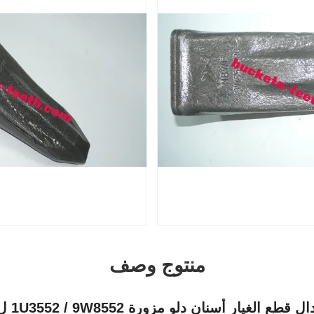
منتوج وصف
غيار أسنان دلو مزورة 1U3552 / 9W8552 ل 345/E350