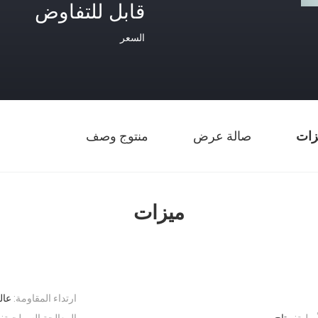
قابل للتفاوض
السعر
زات
صالة عرض
منتوج وصف
ميزات
ارتداء المقاومة:
عال
صلية:
متاح
المعالجة السطحية: