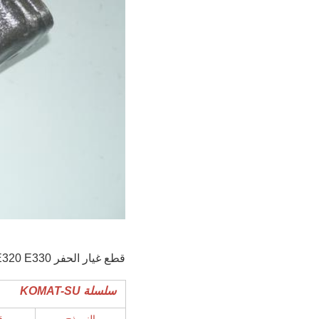
قطع غيار الحفر E320 E330 صب أو صياغة أسنان الدلو 1U3352RC 320C أسنان الدلو
سلسلة KOMAT-SU