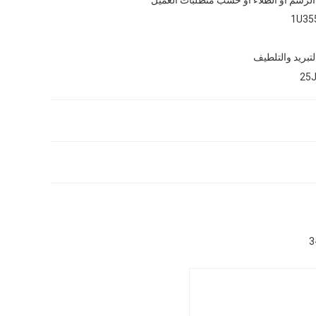
1U35
لتبريد والتلطيف