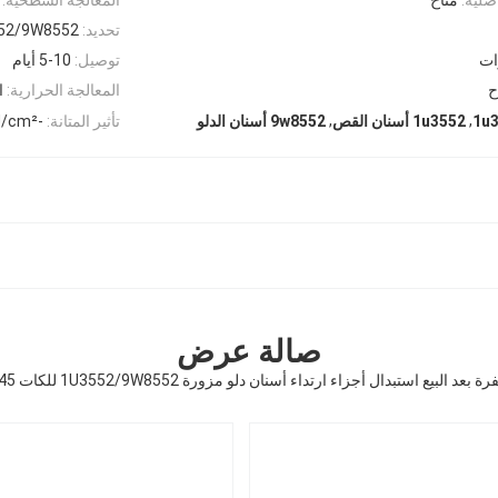
تحديد:
52/9W8552
ات
توصيل:
5-10 أيام
ح
المعالجة الحرارية:
ا
,
,
تأثير المتانة:
-25J/cm²
1u3552 أسنان القص
9w8552 أسنان الدلو
صالة عرض
ة بعد البيع استبدال أجزاء ارتداء أسنان دلو مزورة 1U3552/9W8552 للكات 345