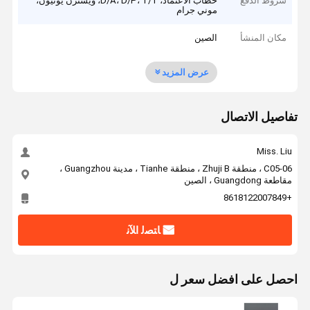
شروط الدفع
خطاب الاعتماد، D/A، D/P، T/T، ويسترن يونيون،
موني جرام
مكان المنشأ
الصين
عرض المزيد
تفاصيل الاتصال
Miss. Liu
C05-06 ، منطقة Zhuji B ، منطقة Tianhe ، مدينة Guangzhou ،
مقاطعة Guangdong ، الصين
+8618122007849
ﺎﺘﺼﻟ ﺍﻶﻧ
احصل على افضل سعر ل