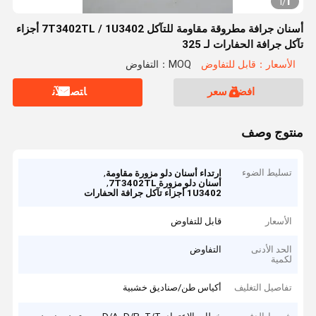
1
1
/
أسنان جرافة مطروقة مقاومة للتآكل 7T3402TL / 1U3402 أجزاء
تآكل جرافة الحفارات لـ 325
الأسعار：قابل للتفاوض
MOQ：التفاوض
افضل سعر
ﺎﺘﺼﻟ ﺍﻶﻧ
منتوج وصف
تسليط الضوء
,
ارتداء أسنان دلو مزورة مقاومة
,
أسنان دلو مزورة 7T3402TL
1U3402 أجزاء تآكل جرافة الحفارات
الأسعار
قابل للتفاوض
الحد الأدنى
التفاوض
لكمية
تفاصيل التغليف
أكياس طن/صناديق خشبية