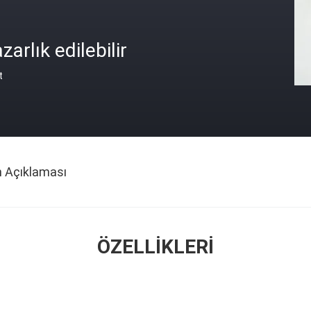
zarlık edilebilir
t
n Açıklaması
ÖZELLIKLERI