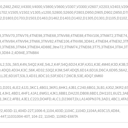
00,Z482,Z402,V4300,V4000,V3800,V3600,V3307,V3300,V2607,V2203,V2403,V20
1702,V1505,V1502,V1305,v1200,S2800,S2600,F2803,D950,D905,D902,D850,D7
2,D1803,D1703,D1503,D1463,D1462,D1403,D1402,D1305,D1301,D1105,D1102,
8,3TNV70,3TNV76,4TNE98,3TNE68,3TNV88,4TNE88,4TNV106,3TNM72,3TNE74,
,4TNV84,4TNV94,3TN66,3TNV82,4TNE106,4TNV86,3D841,4TNE84,4TNE92,3T
,3TNE66,3TN84,3TNE84,4D88E,3tne72,3TNM74,2TNE68,3T75,3TNE64,3T84,3T
,3D84-2,4D94E,3TNB84
3L2,S3L,S6S,K4N,S4Q2,K4E,S4L2,K4F,S4Q,6D24,K3F,4JG1,K3E,4M40,K3D,K3B,
,4DQ3,4D34,K3C,S6K,4D32,S3Q2,K3M,S4F,4DQ5,6D14,6D16,D6CA,6D95,
S6A2,
,L2E,6D16T,S3L3,4D31,8DC10,S3F,6D17,D6CB,S3E,4DQ7,6M60
1,D201,4LE2,4JJ1,3KC1,4BG1,3KR1,6HK1,4JB1,C240,6BG1,3LB1,4JG2,3KR2,
6
1,4JH1,4BD1,4HF1,4JA1,6WG1,4JK1,6BB1,DA220,DB08,6BD1,DH1101,
6UZ1,3A
1,3KC2,4FB1,4JE1,C223,DO4FD,4LC1,D2366T,DLLA140PN376,
3AD1,4BC1,4FA
22,403D-11,404D-22T,1006-6,1104,403D,1104C,1104D,1104A,403C15,4D84,
44T,11031004-40T, 104-22, 1104D, 1106D-E66TA