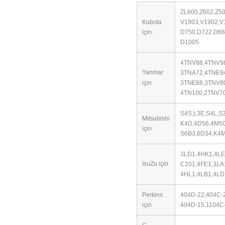
ZL600,Z602,Z5
Kubota
V1903,V1902,V
için.
D750,D722,D66
D1005
4TNV88,4TNV9
Yanmar
3TNA72,4TNE94
için
3TNE88,3TNV80
4TN100,2TNV70
S4S,L3E,S4L,S
Mitsubishi
K4D,
4D56,4M50
için
S6B3,6D34,K4M
3LD1,4HK1,4LE
IsuZu için
C201,4FE1,3LA
4HL1,4LB1,4LD
Perkins
404D-22,404C-
için
404D-15,
1104C-