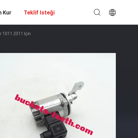
m Kur
Teklif Isteği
 1011 2011 Için