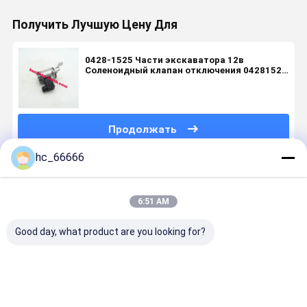
Получить Лучшую Цену Для
0428-1525 Части экскаватора 12в
Соленоидный клапан отключения 04281525
Для двигателя Deutz 1011 2011
Продолжать
hc_66666
Порекомендованные Продукты
6:51 AM
Good day, what product are you looking for?
14526664
Ротационный
613-3038
12В
14526665
редуктор
Соленоидные
отключа
для V-olvo
блокирует
катушки
соленоид
EC160B
соленоидный
клапанов
клапан 04