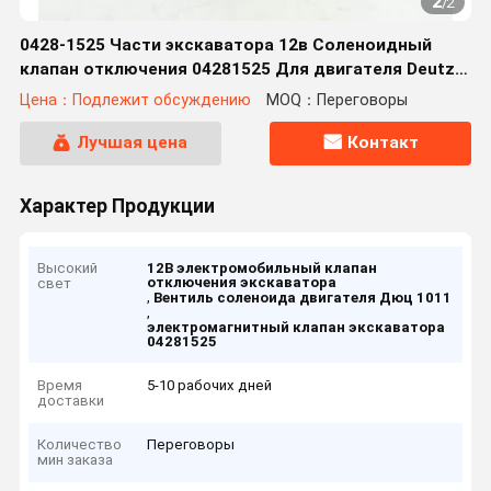
2
/
2
0428-1525 Части экскаватора 12в Соленоидный
клапан отключения 04281525 Для двигателя Deutz
1011 2011
Цена：Подлежит обсуждению
MOQ：Переговоры
Лучшая цена
Контакт
Характер Продукции
Высокий
12В электромобильный клапан
отключения экскаватора
свет
,
Вентиль соленоида двигателя Дюц 1011
,
электромагнитный клапан экскаватора
04281525
Время
5-10 рабочих дней
доставки
Количество
Переговоры
мин заказа