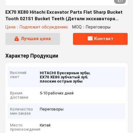
1
/
1
EX70 XE80 Hitachi Excavator Parts Flat Sharp Bucket
Tooth 021S1 Bucket Teeth (Детали экскаватора
Hitachi) Плоский острый зуб в ведрах
Цена：Подлежит обсуждению
MOQ：Переговоры
Лучшая цена
Контакт
Характер Продукции
Высокий
,
HITACHI Буксирные зубы
свет
,
EX70 XE80 зубчатый зуб
плоские острые зубы
Время
5-10 рабочих дней
доставки
Количество
Переговоры
мин заказа
Место
Китай
происхождения