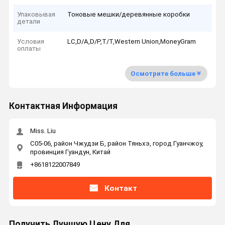
Упаковывая
Тоновые мешки/деревянные коробки
детали
Условия
LC,D/A,D/P,T/T,Western Union,MoneyGram
оплаты
Осмотрите больше
Контактная Информация
Miss. Liu
C05-06, район Чжудзи Б, район Тяньхэ, город Гуанчжоу,
провинция Гуандун, Китай
+8618122007849
Контакт
Получить Лучшую Цену Для