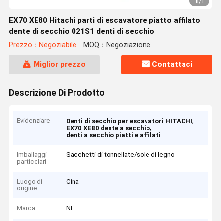
1
/
1
EX70 XE80 Hitachi parti di escavatore piatto affilato
dente di secchio 021S1 denti di secchio
Prezzo：Negoziabile
MOQ：Negoziazione
Miglior prezzo
Contattaci
Descrizione Di Prodotto
Evidenziare
,
Denti di secchio per escavatori HITACHI
,
EX70 XE80 dente a secchio
denti a secchio piatti e affilati
Imballaggi
Sacchetti di tonnellate/sole di legno
particolari
Luogo di
Cina
origine
Marca
NL