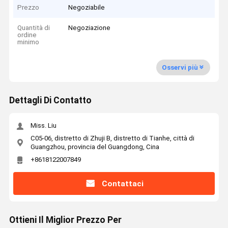
Prezzo
Negoziabile
Quantità di
Negoziazione
ordine
minimo
Osservi più
Dettagli Di Contatto
Miss. Liu
C05-06, distretto di Zhuji B, distretto di Tianhe, città di
Guangzhou, provincia del Guangdong, Cina
+8618122007849
Contattaci
Ottieni Il Miglior Prezzo Per