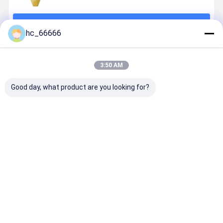
계속하다
hc_66666
추천된 제품
3:50 AM
Good day, what product are you looking for?
25S 휠 로더 버
발굴기 버킷 치
Bucket Teeth
V39SYL
킷 이빨 옐로우
아 버킷 치아
for
Digging Ro
굴삭기 버킷 이
2713Y1217TL
V43syl/V43shv/V43sdx/5856
Bucket To
빨 건설 기계 부
DH200
V43/ 8801-
V39 Series
품
V43 and
Rock Chise
최고의 가격
최고의 가격
최고의 가격
최고의 가
Adapter
Teeth
Excavator
Teeth
Desktop Site
홈
사이트맵
연락처