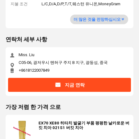
지불 조건
L/C,D/A,D/P,T/T,웨스턴 유니온,MoneyGram
더 많은 것을 전망하십시오
연락처 세부 사항
Miss. Liu
C05-06, 광저우시 톈허구 주지 B 지구, 광둥성, 중국
+8618122007849
지금 연락
가장 저렴 한 가격 으로
EX70 XE80 히타치 발굴기 부품 평평한 날카로운 버
킷 치아 021S1 버킷 치아