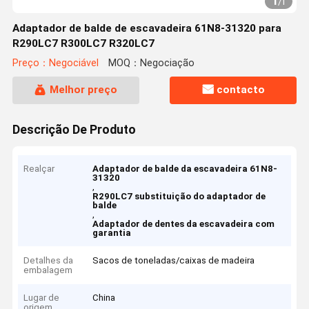
1
/
1
Adaptador de balde de escavadeira 61N8-31320 para
R290LC7 R300LC7 R320LC7
Preço：Negociável
MOQ：Negociação
Melhor preço
contacto
Descrição De Produto
Realçar
Adaptador de balde da escavadeira 61N8-
31320
,
R290LC7 substituição do adaptador de
balde
,
Adaptador de dentes da escavadeira com
garantia
Detalhes da
Sacos de toneladas/caixas de madeira
embalagem
Lugar de
China
origem