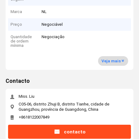
Marca
NL
Preço
Negociável
Quantidade
Negociação
de ordem
mínima
Veja mais
Contacto
Miss. Liu
C05-06, distrito Zhuji B, distrito Tianhe, cidade de
Guangzhou, província de Guangdong, China
+8618122007849
contacto