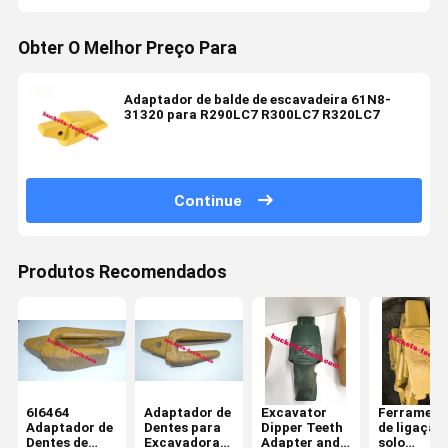
Obter O Melhor Preço Para
Adaptador de balde de escavadeira 61N8-
31320 para R290LC7 R300LC7 R320LC7
Continue
Produtos Recomendados
6I6464
Adaptador de
Excavator
Ferrament
Adaptador de
Dentes para
Dipper Teeth
de ligação
Dentes de
Excavadoras
Adapter and
solo