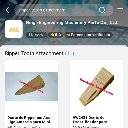
Ningli Engineering Machinery Parts Co., Ltd.
16
5.0
Fornecedor verificado
YEARS
Ripper Tooth Attachment
(11)
Dente de Ripper em Aço
9W2451 Dente de
Liga Amarelo para Mini
Escarificador para
Escavadeira
Escavadeira Dente de
MOQ:
Negociação
MOQ:
Negociar