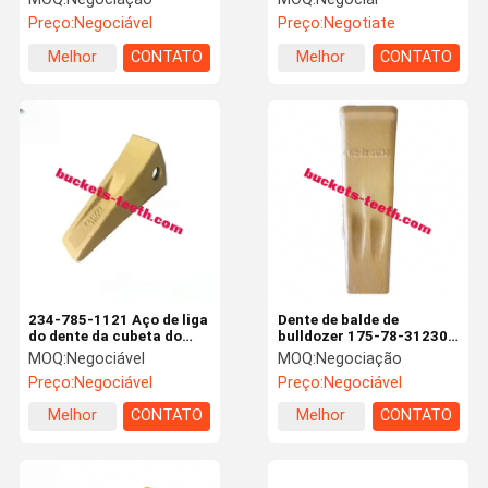
Máquina de Construção
Preço:
Negociável
Preço:
Negotiate
Peças de Reposição
Dentes de Caçamba para
Melhor
CONTATO
Melhor
CONTATO
Escavadeira
preço
preço
234-785-1121 Aço de liga
Dente de balde de
do dente da cubeta do
bulldozer 175-78-31230
carregador da ponta do
175-78-31230TL Dentes
MOQ:
Negociável
MOQ:
Negociação
estripador
de raspador de cadeia
Preço:
Negociável
Preço:
Negociável
única Dentes de balde de
ponta
Melhor
CONTATO
Melhor
CONTATO
preço
preço