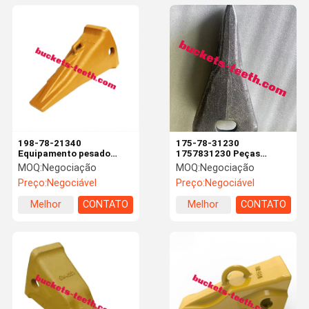
198-78-21340
175-78-31230
Equipamento pesado
1757831230 Peças
Balde Dentes Ripper
sobressalentes de
MOQ:
Negociação
MOQ:
Negociação
ponta da haste para
escavadeira Rocha Dica
Preço:
Negociável
Preço:
Negociável
PC400/D375 escavadeira
de balde pesado Dentista
Bulldozer Metal
Dentes Dentista
Melhor
CONTATO
Melhor
CONTATO
preço
preço