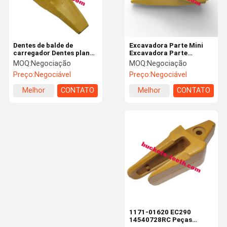
Dentes de balde de
Excavadora Parte Mini
carregador Dentes planas
Excavadora Parte
Dentes para partes de
Excavadora Hidráulica
MOQ:
Negociação
MOQ:
Negociação
rodas de escavadeira
Parte Excavadora
Preço:
Negociável
Preço:
Negociável
Dente de raspador
9W4551
Melhor
CONTATO
Melhor
CONTATO
preço
preço
Casa
Produtos
Show De RV
Quem
Somos
1171-01620 EC290
14540728RC Peças