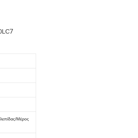
7
0LC
 λεπίδας/Μέρος