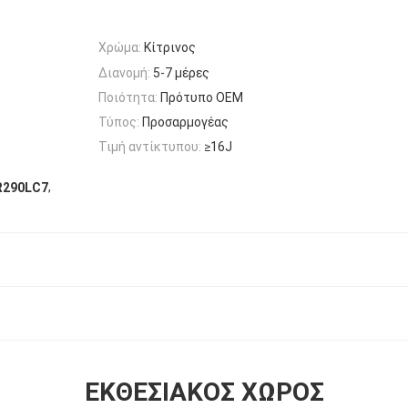
Χρώμα:
Κίτρινος
Διανομή:
5-7 μέρες
Ποιότητα:
Πρότυπο OEM
Τύπος:
Προσαρμογέας
Τιμή αντίκτυπου:
≥16J
,
R290LC7
ΕΚΘΕΣΙΑΚΌΣ ΧΏΡΟΣ