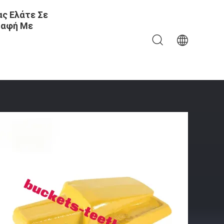
ς Ελάτε Σε
αφή Με
R290LC7 R300LC7 R320LC7