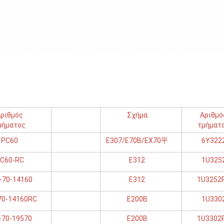
ριθμός
Σχήμα
Αριθμό
μήματος
τμήματ
PC60
E307/E70B/EX70平
6Y322
C60-RC
Ε312
1U325
-70-14160
Ε312
1U3252
70-14160RC
Ε200Β
1U330
-70-19570
Ε200Β
1U3302