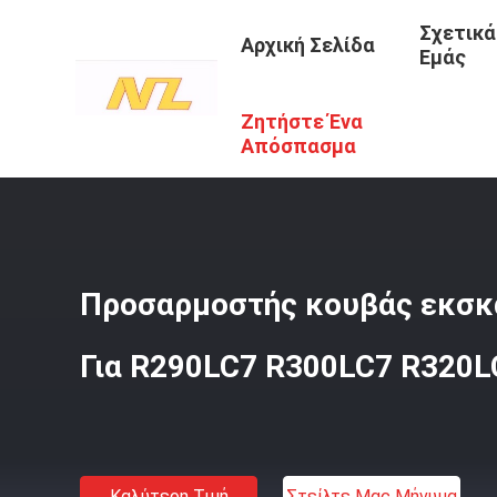
Σχετικά
Αρχική Σελίδα
Εμάς
Ζητήστε Ένα
Αρχική Σελίδα
/
Προϊόντα
/
Προσαρμοστής Δοντιών Κου
Απόσπασμα
Προσαρμοστής κουβάς εκσκ
Για R290LC7 R300LC7 R320L
Καλύτερη Τιμή
Στείλτε Μας Μήνυμα