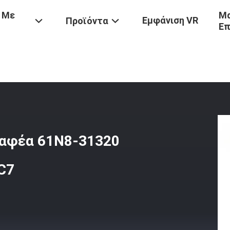
 Με
Μα
Εμφάνιση VR
Προϊόντα
Επ
βάς Εξορυκτήρα
/
Προσαρμοστής Κουβάς Εκσκαφέα 61N8-31320 Για 
αφέα 61N8-31320
C7