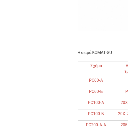
Η σειρά KOMAT-SU
Σχήμα
Α
τ
PC60-Α
PC60-Β
P
PC100-Α
20X
PC100-B
20X-
PC200-A-A
205