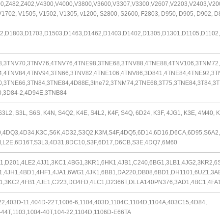
00,Z482,Z402,V4300,V4000,V3800,V3600,V3307,V3300,V2607,V2203,V2403,V20
V1702, V1505, V1502, V1305, v1200, S2800, S2600, F2803, D950, D905, D902, D
2,D1803,D1703,D1503,D1463,D1462,D1403,D1402,D1305,D1301,D1105,D1102,
8,3TNV70,3TNV76,4TNV76,4TNE98,3TNE68,3TNV88,4TNE88,4TNV106,3TNM72,
,4TNV84,4TNV94,3TN66,3TNV82,4TNE106,4TNV86,3D841,4TNE84,4TNE92,3T
,3TNE66,3TN84,3TNE84,4D88E,3tne72,3TNM74,2TNE68,3T75,3TNE84,3T84,3T
,3D84-2,4D94E,3TNB84
S3L2, S3L, S6S, K4N, S4Q2, K4E, S4L2, K4F, S4Q, 6D24, K3F, 4JG1, K3E, 4M40, 
,4DQ3,4D34,K3C,S6K,4D32,S3Q2,K3M,S4F,4DQ5,6D14,6D16,D6CA,6D95,
S6A2,
,L2E,6D16T,S3L3,4D31,8DC10,S3F,6D17,D6CB,S3E,4DQ7,6M60
1,D201,4LE2,4JJ1,3KC1,4BG1,3KR1,6HK1,4JB1,C240,6BG1,3LB1,4JG2,3KR2,
6
1,4JH1,4BD1,4HF1,4JA1,6WG1,4JK1,6BB1,DA220,DB08,6BD1,DH1101,
6UZ1,3A
1,3KC2,4FB1,4JE1,C223,DO4FD,4LC1,D2366T,DLLA140PN376,
3AD1,4BC1,4FA
22,403D-11,404D-22T,1006-6,1104,403D,1104C,1104D,1104A,403C15,4D84,
-44T,1103,1004-40T,104-22,1104D,1106D-E66TA