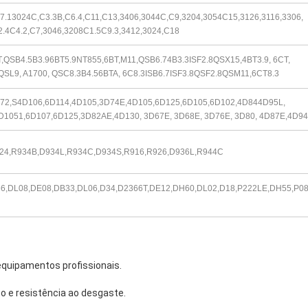
7.13024C,C3.3B,C6.4,C11,C13,3406,3044C,C9,3204,3054C15,3126,
3116,
3306,
2.4C4.2,C7,3046,3208C1.5C9.3,3412,3024,C18
T,QSB4.5B3.96BT5.9NT855,6BT,M11,QSB6.74B3.3ISF2.8QSX15,4BT3.9, 6CT,
QSL9, A1700, QSC8.3B4.56BTA, 6C8.3ISB6.7ISF3.8QSF2.8QSM11,6CT8.3
72,S4D106,6D114,4D105,3D74E,4D105,6D125,6D105,6D102,4D844D95L,
D1051,6D107,6D125,3D82AE,
4D130, 3D67E, 3D68E, 3D76E, 3D80, 4D87E,
4D94
24,R934B,D934L,R934C,D934S,R916,R926,D936L,R944C
6,DL08,DE08,DB33,DL06,D34,D2366T,DE12,DH60,DL02,D18,P222LE,DH55,
P08
quipamentos profissionais.
o e resistência ao desgaste.