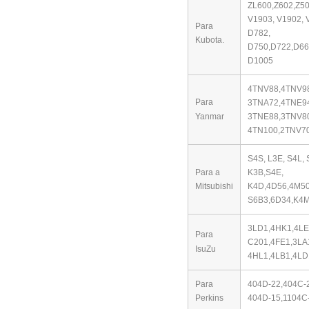
ZL600,Z602,Z5
V1903, V1902, 
Para
D782,
Kubota.
D750,D722,D66
D1005
4TNV88,4TNV9
Para
3TNA72,4TNE94
Yanmar
3TNE88,3TNV80
4TN100,2TNV70
S4S, L3E, S4L, 
Para a
K3B,
S4E,
Mitsubishi
K4D,
4D56,4M50
S6B3,6D34,K4M
3LD1,4HK1,4LE
Para
C201,4FE1,3LA
IsuZu
4HL1,4LB1,4LD
Para
404D-22,404C-
Perkins
404D-15,
1104C