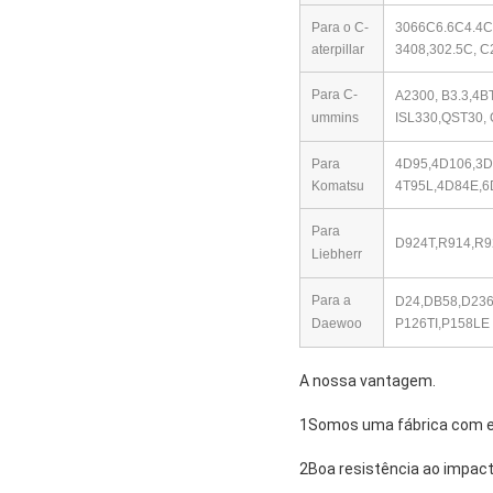
Para o C-
3066C6.6C4.4C
aterpillar
3408,302.5C, C
Para C-
A2300, B3.3,4B
ummins
ISL330,
QST30, 
Para
4D95,4D106,3D
Komatsu
4T95L,4D84E,6
Para
D924T,R914,R9
Liebherr
Para a
D24,DB58,D236
Daewoo
P126TI,P158LE
A nossa vantagem.
1Somos uma fábrica com e
2Boa resistência ao impact