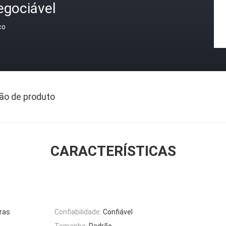
egociável
ço
ão de produto
CARACTERÍSTICAS
ras
Confiabilidade:
Confiável
Tamanho:
Padrão