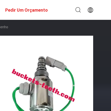
Pedir Um Orçamento
penho