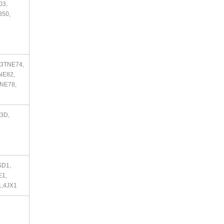
03,
850,
3TNE74,
NE82,
NE78,
K3D,
SD1,
E1,
1,4JX1