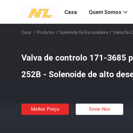
Casa
Quem Somos
Casa
/
Produtos
/
Solenoide De Escavadeira
/
Valva De 
Valva de controlo 171-3685 
252B - Solenoide de alto de
Melhor Preço
Envie-Nos