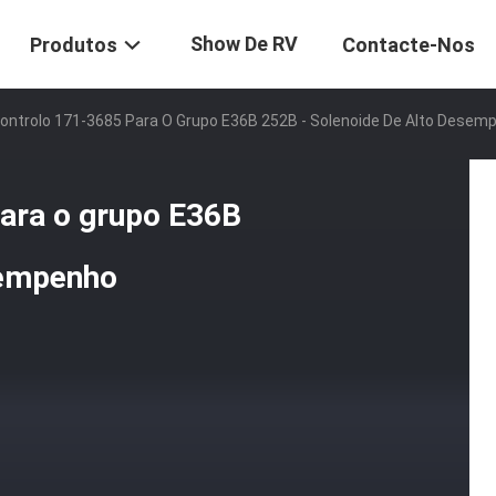
Show De RV
Produtos
Contacte-Nos
Controlo 171-3685 Para O Grupo E36B 252B - Solenoide De Alto Desem
para o grupo E36B
sempenho