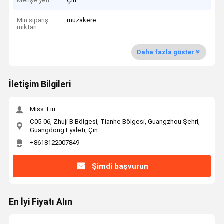
Menşe yeri
Çin
Min sipariş
müzakere
miktarı
Daha fazla göster
İletişim Bilgileri
Miss. Liu
C05-06, Zhuji B Bölgesi, Tianhe Bölgesi, Guangzhou Şehri,
Guangdong Eyaleti, Çin
+8618122007849
Şimdi başvurun
En İyi Fiyatı Alın