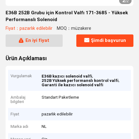
2
/
2
E36B 252B Grubu için Kontrol Valfı 171-3685 - Yüksek
Performanslı Solenoid
Fiyat：pazarlık edilebilir
MOQ：müzakere
En iyi fiyat
Şimdi başvurun
Ürün Açıklaması
Vurgulamak
,
E36B kazıcı solenoid valfi
,
252B Yüksek performanslı kontrol valfi
Garanti ile kazıcı solenoid valfi
Ambalaj
Standart Paketleme
bilgileri
Fiyat
pazarlık edilebilir
Marka adı
NL