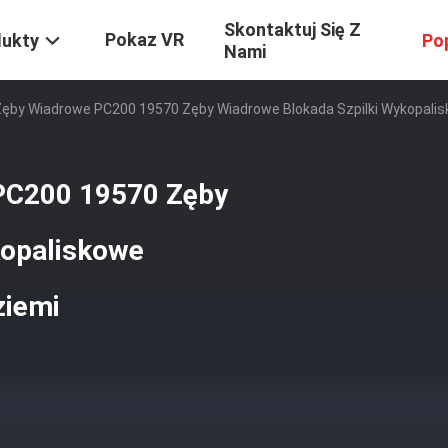
Skontaktuj Się Z
Pokaz VR
dukty
Po
Nami
Zęby Wiadrowe PC200 19570 Zęby Wiadrowe Blokada Szpilki Wykopali
PC200 19570 Zęby
kopaliskowe
ziemi