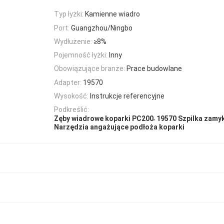
Typ łyżki:
Kamienne wiadro
Port:
Guangzhou/Ningbo
Wydłużenie:
≥8%
Pojemność łyżki:
Inny
Obowiązujące branże:
Prace budowlane
Adapter:
19570
Wysokość:
Instrukcje referencyjne
Podkreślić:
,
Zęby wiadrowe koparki PC200
19570 Szpilka zamy
Narzędzia angażujące podłoża koparki