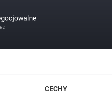
egocjowalne
a £
CECHY