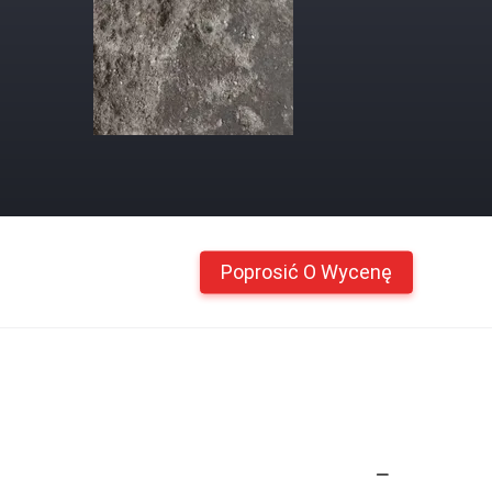
Poprosić O Wycenę