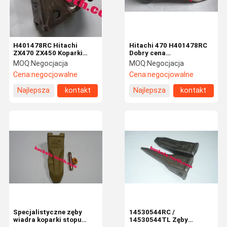
H401478RC Hitachi
Hitachi 470 H401478RC
ZX470 ZX450 Koparki
Dobry cena
górnicze Zęby wiadrowe
Niestandardowe Koparki
MOQ:
Negocjacja
MOQ:
Negocjacja
dla Hitachi
Górnicze Zęby Wiadro dla
Cena:
negocjowalne
Cena:
negocjowalne
Hitachi
Najlepsza
kontakt
Najlepsza
kontakt
cena
cena
Dom
Produkty
Pokaz VR
O Nas
Specjalistyczne zęby
14530544RC /
wiadra koparki stopu
14530544TL Zęby