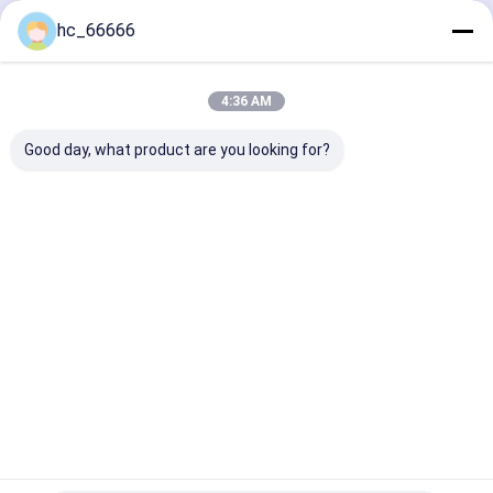
elektromagnes koparki
Kontyntynuj
hc_66666
Kontroler koparki
4:36 AM
Nasze Kategorie
Good day, what product are you looking for?
Zęby
Zęby wiadra
ząb koparki
Adapter
wiadrowe
do ładowania
zębów wia
koparki
do koparki
Dom
O nas
Skontaktuj się z nami
Desktop Site
Sitemap
Privacy Policy
Jakość
Zęby wiadrowe koparki
Fabryka w Chinach.Copyright ©