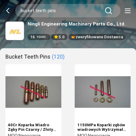
Ningli Engineering Machinery Parts Co., Ltd.
16
5.0
zweryfikowane Dostawca
YEARS
Bucket Teeth Pins
(120)
40Cr Koparka Wiadro
1150MPa Koparki zębów
Zęby Pin Czarny / Złoty
wiadrowych Wytrzymałe
09244-02496 Dla PC200
wiadrowe szpilki zębów
MOQ:
Negocjacje
MOQ:
Negocjacje