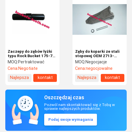
Zaczepy do zębów łyżki
Zęby do koparki ze stali
typu Rock Bucket 175-78-
stopowej OEM 2713-
21810 do koparek
1236RC, dostosowane z
MOQ:
Pertraktować
MOQ:
Negocjacje
kołkiem i blokadą 2705-
Cena:
Negotiate
Cena:
negocjowalne
1034 2114-1931
Najlepsza
kontakt
Najlepsza
kontakt
cena
cena
Oszczędzaj czas
Pozwól nam skontaktować się z Tobą w
sprawie najlepszych produktów.
Podaj swoje wymagania