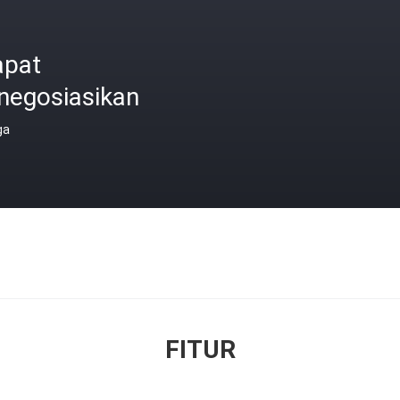
apat
negosiasikan
ga
FITUR