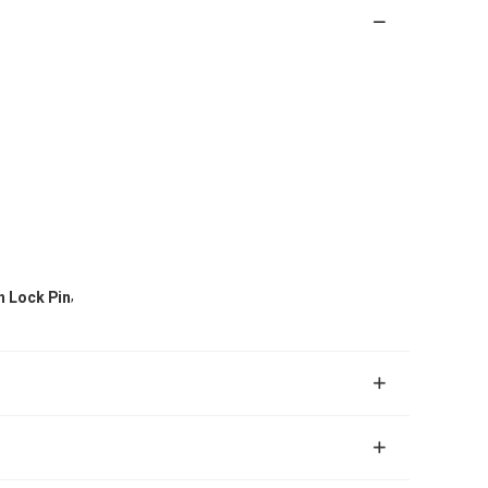
,
h Lock Pin