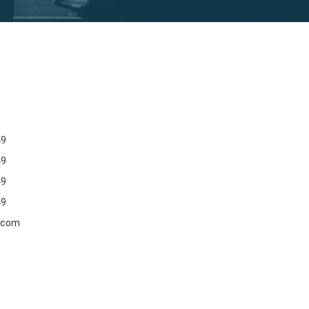
49
49
49
49
.com