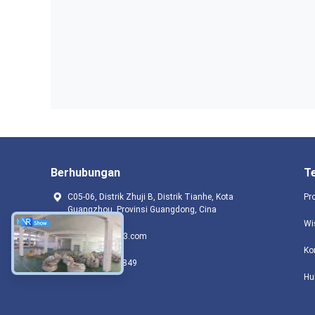
Berhubungan
T
C05-06, Distrik Zhuji B, Distrik Tianhe, Kota
Pr
Guangzhou, Provinsi Guangdong, Cina
Wi
hc_66666@163.com
Ko
+8618122007849
Hu