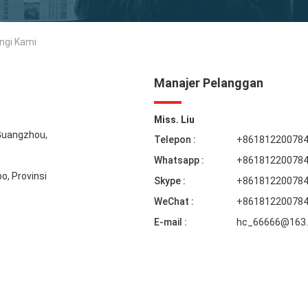
ungi Kami
Manajer Pelanggan
Miss. Liu
a Guangzhou,
Telepon :
+86181220078
Whatsapp :
+86181220078
o, Provinsi
Skype :
+86181220078
WeChat :
+86181220078
E-mail :
hc_66666@163