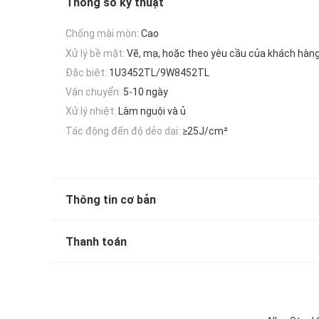
Thông số kỹ thuật
Chống mài mòn:
Cao
Xử lý bề mặt:
Vẽ, mạ, hoặc theo yêu cầu của khách hàn
Đặc biệt:
1U3452TL/9W8452TL
Vận chuyển:
5-10 ngày
Xử lý nhiệt:
Làm nguội và ủ
Tác động đến độ dẻo dai:
≥25J/cm²
Thông tin cơ bản
Thanh toán