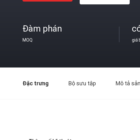
Đàm phán
c
MOQ
giá
Đặc trưng
Bộ sưu tập
Mô tả sả