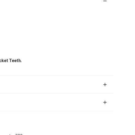
,
cket Teeth