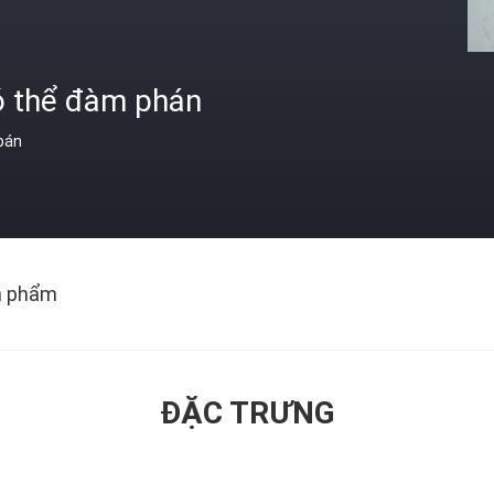
ó thể đàm phán
 bán
n phẩm
ĐẶC TRƯNG