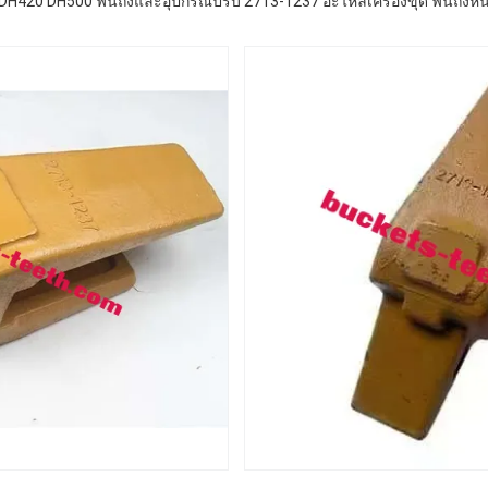
DH420 DH500 ฟันถังและอุปกรณ์ปรับ 2713-1237 อะไหล่เครื่องขุด ฟันถังหิ