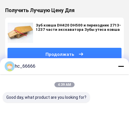
Получить Лучшую Цену Для
Зуб ковша DH420 DH500 и переходник 2713-
1237 части экскаватора Зубы утеса ковша
Продолжать
hc_66666
Порекомендованные Продукты
4:39 AM
Good day, what product are you looking for?
6Y3224
4621685
Аксессуары
Экскават
Адаптеры
Hitachi Style
экскаваторов
часть V-ol
зубов для
Bucket Teeth
1171-01620
Экскават
погрузчиков
Ex70 Bucket
Экскаваторный
часть EC2