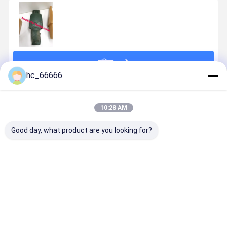
চালিয়ে
hc_66666
แนะนำผลิตภัณฑ์
10:28 AM
Good day, what product are you looking for?
อะแดปเตอร์ฟัน
สแตนเลส อัด
อุปกรณ์ติดดิน
3G8354 เครื
บุ้งกี๋รถขุด
ฟันถังเครื่องขุด
เครื่องปรับ
ปรับฟันถังสํ
6I6464 HRC
6I6464 อัดฟัน
เครื่องขุด
รับ 320
52 - HRC 58
เครื่องขุด สี
6I6404 6I-
เครื่องจักรก
ฟันบุ้งกี๋รถขุด
เหลือง
6404 ฟันถัง
ก่อสร้าง เครื
ราคาดีที่สุด
ราคาดีที่สุด
ราคาดีที่สุด
ราคาดีที่ส
สำหรับ 330
และเครื่องปรับ
ขุดถังฟันถัง