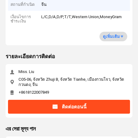
สถานที่กำเนิด
จีน
เงื่อนไขการ
L/C,D/A,D/P,T/T,Western Union,MoneyGram
ชำระเงิน
ดูเพิ่มเติม
รายละเอียดการติดต่อ
Miss. Liu
C05-06, จังหวัด Zhuji B, จังหวัด Tianhe, เมืองกวนโจว, จังหวัด
กวนดง, จีน
+8618122007849
ติดต่อตอนนี้
এর সেরা মূল্য পান