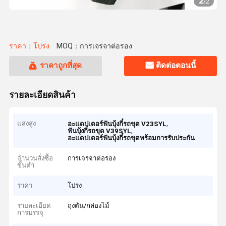
2
/
2
ราคา：โปร่ง
MOQ：การเจรจาต่อรอง
ราคาถูกที่สุด
ติดต่อตอนนี้
รายละเอียดสินค้า
แสงสูง
,
อะแดปเตอร์ฟันบุ้งกี๋รถขุด V23SYL
,
ฟันบุ้งกี๋รถขุด V39SYL
อะแดปเตอร์ฟันบุ้งกี๋รถขุดพร้อมการรับประกัน
จำนวนสั่งซื้อ
การเจรจาต่อรอง
ขั้นต่ำ
ราคา
โปร่ง
รายละเอียด
ถุงตัน/กล่องไม้
การบรรจุ