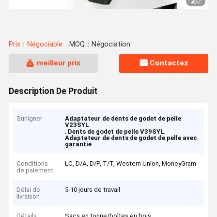
2
/
2
Prix：Négociable
MOQ：Négociation
meilleur prix
Contactez
Description De Produit
Surligner
Adaptateur de dents de godet de pelle
V23SYL
,
,
Dents de godet de pelle V39SYL
Adaptateur de dents de godet de pelle avec
garantie
Conditions
LC, D/A, D/P, T/T, Western Union, MoneyGram
de paiement
Délai de
5-10 jours de travail
livraison
Détails
Sacs en tonne/boîtes en bois