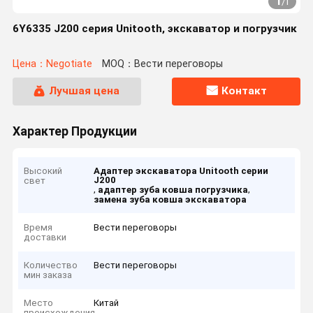
1
/
1
6Y6335 J200 серия Unitooth, экскаватор и погрузчик
Цена：Negotiate
MOQ：Вести переговоры
Лучшая цена
Контакт
Характер Продукции
Высокий
Адаптер экскаватора Unitooth серии
J200
свет
,
,
адаптер зуба ковша погрузчика
замена зуба ковша экскаватора
Время
Вести переговоры
доставки
Количество
Вести переговоры
мин заказа
Место
Китай
происхождения