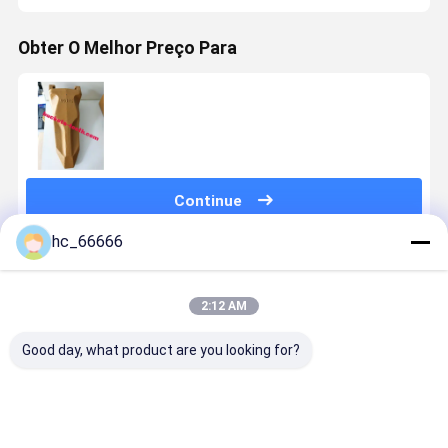
Obter O Melhor Preço Para
Continue
hc_66666
Produtos Recomendados
2:12 AM
Good day, what product are you looking for?
25S
Dente de
Bucket Teeth
V39SYL
Carregador
Caçamba de
for
Digging Ro
de rodas
Escavadeira
V43syl/V43shv/V43sdx/5856
Bucket To