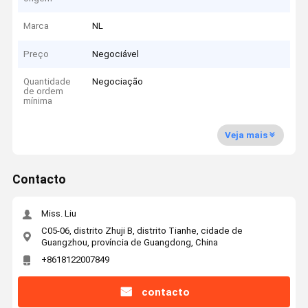
Marca
NL
Preço
Negociável
Quantidade
Negociação
de ordem
mínima
Veja mais
Contacto
Miss. Liu
C05-06, distrito Zhuji B, distrito Tianhe, cidade de
Guangzhou, província de Guangdong, China
+8618122007849
contacto