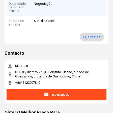
Quantidade
Negociação
de ordem
mínima
Tempo de
5-10 dias úteis
entrega
Veja mais
Contacto
Miss. Liu
C05-06, distrito Zhuji B, distrito Tianhe, cidade de
Guangzhou, província de Guangdong, China
+8618122007849
contacto
Obter O Melhor Preço Para