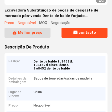
2
/
2
Excavadora Substituição de peças de desgaste de
mercado pós-venda Dente de balde forjado
1U3452TL/9W8452 Para 330
Preço：Negociável
MOQ：Negociação
Melhor preço
contacto
Descrição De Produto
Realçar
,
Dente de balde 1u3452tl
,
1u3452tl cinzel dente
9w8452 dente de balde
Detalhes da
Sacos de toneladas/caixas de madeira
embalagem
Lugar de
China
origem
Preço
Negociável