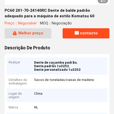
2
/
2
PC60 201-70-24140RC Dente de balde padrão
adequado para a máquina de estilo Komatsu 60
Preço：Negociável
MOQ：Negociação
Melhor preço
contacto
Descrição De Produto
Realçar
,
Dente de caçamba padrão
,
Dente padrão 1u3252
Dente personalizado 1u3252
Detalhes da
Sacos de toneladas/caixas de madeira
embalagem
Lugar de
China
origem
Marca
NL