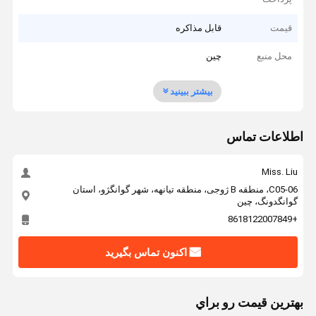
قیمت
قابل مذاکره
محل منبع
چین
بیشتر ببینید
اطلاعات تماس
Miss. Liu
C05-06، منطقه B ژوجی، منطقه تیانهه، شهر گوانگژو، استان
گوانگدونگ، چین
+8618122007849
اکنون تماس بگیرید
بهترين قيمت رو براي