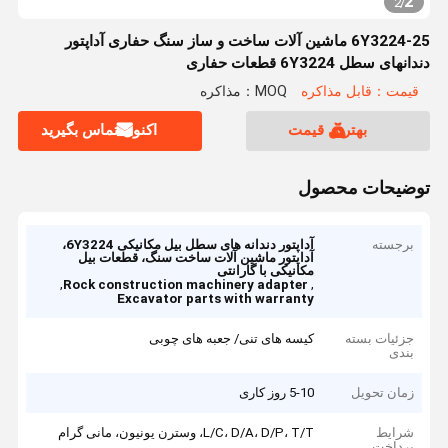
2
2
/
6Y3224-25 ماشین آلات ساخت و ساز سنگ حفاری آداپتور
دندانهای سطل 6Y3224 قطعات حفاری
قیمت：قابل مذاکره
MOQ：مذاکره
بهترین قیمت
اکنون تماس بگیرید
توضیحات محصول
برجسته
آداپتور دندانه های سطل بیل مکانیکی 6Y3224،
آداپتور ماشین آلات ساخت سنگ، قطعات بیل
مکانیکی با گارانتی
,
,
Rock construction machinery adapter
Excavator parts with warranty
جزئیات بسته
کیسه های تنی/ جعبه های چوبی
بندی
زمان تحویل
5-10 روز کاری
شرایط
L/C، D/A، D/P، T/T، وسترن یونیون، مانی گرام
پرداخت