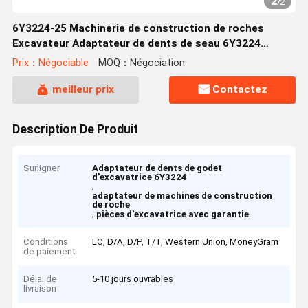
2
/
2
6Y3224-25 Machinerie de construction de roches
Excavateur Adaptateur de dents de seau 6Y3224
Pièces d'excavateur
Prix：Négociable
MOQ：Négociation
meilleur prix
Contactez
Description De Produit
Surligner
Adaptateur de dents de godet
d'excavatrice 6Y3224
,
adaptateur de machines de construction
de roche
,
pièces d'excavatrice avec garantie
Conditions
LC, D/A, D/P, T/T, Western Union, MoneyGram
de paiement
Délai de
5-10 jours ouvrables
livraison