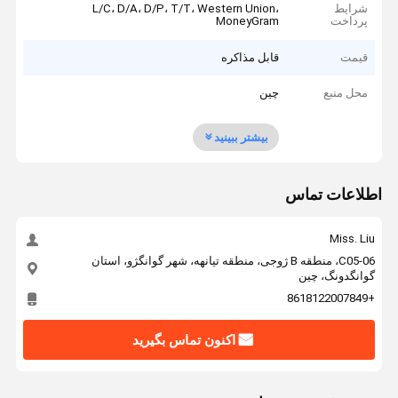
شرایط
L/C، D/A، D/P، T/T، Western Union،
پرداخت
MoneyGram
قیمت
قابل مذاکره
محل منبع
چین
بیشتر ببینید
اطلاعات تماس
Miss. Liu
C05-06، منطقه B ژوجی، منطقه تیانهه، شهر گوانگژو، استان
گوانگدونگ، چین
+8618122007849
اکنون تماس بگیرید