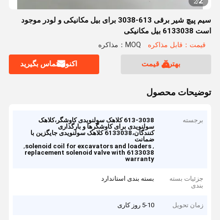
2
2
/
سیم پیچ شیر برقی 613-3038 برای بیل مکانیکی و لودر موجود
است 6133038 بیل مکانیکی
قیمت：قابل مذاکره
MOQ：مذاکره
بهترین قیمت
اکنون تماس بگیرید
توضیحات محصول
برجسته
613-3038 کلاهک سولنویدی کاوشگر،کلاهک
سولنویدی برای کاوشگرها و بارگذاری
کنندگان،6133038 کلاهک سولنویدی جایگزین با
ضمانت
,
,
solenoid coil for excavators and loaders
6133038 replacement solenoid valve with
warranty
جزئیات بسته
بسته بندی استاندارد
بندی
زمان تحویل
5-10 روز کاری