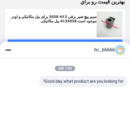
بهترين قيمت رو براي
سیم پیچ شیر برقی 613-3038 برای بیل مکانیکی و لودر
موجود است 6133038 بیل مکانیکی
ادامه هید
hc_66666
محصولات توصیه شده
7:40 AM
Good day, what product are you looking for?
14526664
قفل های
۶۱۳-۳۰۳۸ سیم
محرک شیر 
14526665
ریدوکسر روتاری
پیچ شیر
خ
برای V-OLVO
شیر سولینوئید
سولینوئید برای
EC160B
1010100321-
قطعات معدنی
04281525
EC240B
1 DSL2K-X5-
قطعات ماشین
برای موتور
بهترین قیمت
بهترین قیمت
بهترین قیمت
بهترین ق
EC210B
J-906-0 برای
آلات ساختمانی
011 2011