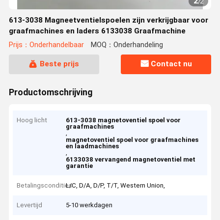
2
/
2
613-3038 Magneetventielspoelen zijn verkrijgbaar voor
graafmachines en laders 6133038 Graafmachine
Prijs：Onderhandelbaar
MOQ：Onderhandeling
Beste prijs
Contact nu
Productomschrijving
Hoog licht
613-3038 magnetoventiel spoel voor
graafmachines
,
magnetoventiel spoel voor graafmachines
en laadmachines
,
6133038 vervangend magnetoventiel met
garantie
Betalingscondities
L/C, D/A, D/P, T/T, Western Union,
Levertijd
5-10 werkdagen