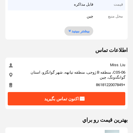
قیمت
قابل مذاکره
محل منبع
چین
بیشتر ببینید
اطلاعات تماس
Miss. Liu
C05-06، منطقه B ژوجی، منطقه تیانهه، شهر گوانگژو، استان
گوانگدونگ، چین
+8618122007849
اکنون تماس بگیرید
بهترين قيمت رو براي