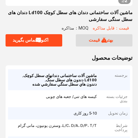
2
2
/
ماشین آلات ساختمانی دندان های سطل کوچک Ld100 دندان های
سطل سنگی سفارشی
قیمت：قابل مذاکره
MOQ：مذاکره
بهترین قیمت
اکنون تماس بگیرید
توضیحات محصول
برجسته
,
ماشین آلات ساختمانی دندانهای سطل کوچک
,
Ld100 دندون های سطل سنگ
دندون هاي سطل سنگي سفارشي شده
جزئیات بسته
کیسه های تنی/ جعبه های چوبی
بندی
زمان تحویل
5-10 روز کاری
شرایط
L/C، D/A، D/P، T/T، وسترن یونیون، مانی گرام
پرداخت