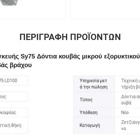
ΠΕΡΙΓΡΑΦΉ ΠΡΟΪΌΝΤΩΝ
κευής Sy75 Δόντια κουβάς μικρού εξορυκτικο
βάς βράχου
75 LD100
Υπηρεσία μετ
Τεχνική 
ά την πώληση
τήριξη β
τος
Δόντια α
Τύπος
ουβά
σκαφέας
Υπόθεση
Νέο
Ζετζιάνγκ
στική θήκη
Καταγωγή
να