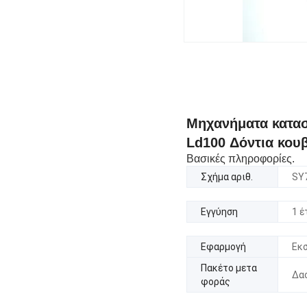
Μηχανήματα κατασ
Ld100 Δόντια κου
Βασικές πληροφορίες.
Σχήμα αριθ.
SY
Εγγύηση
1 έ
Εφαρμογή
Εκ
Πακέτο μετα
Δα
φοράς