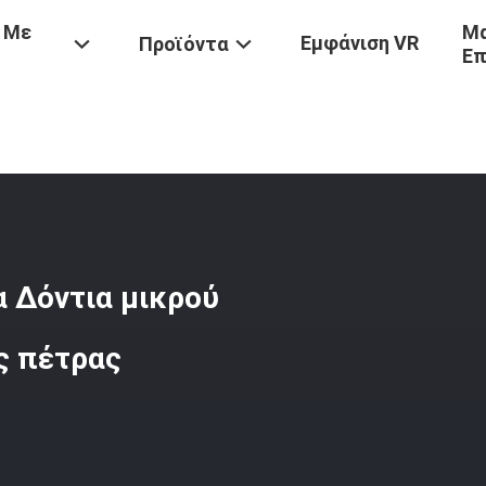
 Με
Μα
Εμφάνιση VR
Προϊόντα
Επ
Κατασκευαστικά Μηχανήματα Δόντια Μικρού Κουβάς Ld100 Δόντια Κ
 Δόντια μικρού
ς πέτρας