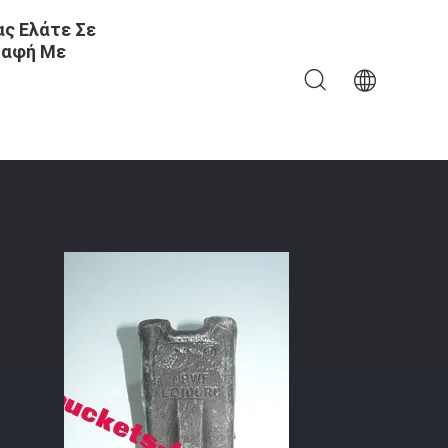
ς Ελάτε Σε
αφή Με
ουβάς Πέτρας Εξατομικευμένα