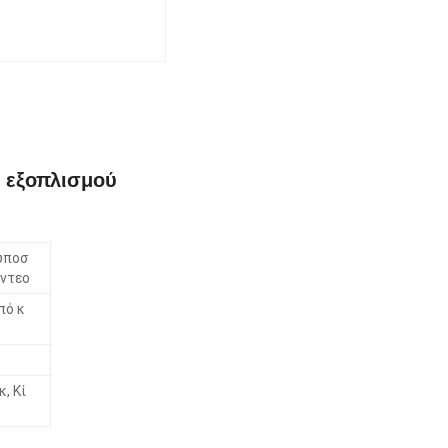
ύ εξοπλισμού
υποσ
ίντεο
πό κ
, Κί