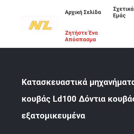
Σχετικά
Αρχική Σελίδα
Εμάς
Ζητήστε Ένα
Αρχική Σελίδα
/
Προϊόντα
/
Σφυρήλατα Δόντια Κάδου
/
Απόσπασμα
Κατασκευαστικά μηχανήματα
κουβάς Ld100 Δόντια κουβά
εξατομικευμένα