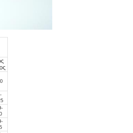
ός
ος
0
-
25
9-
0
9-
5