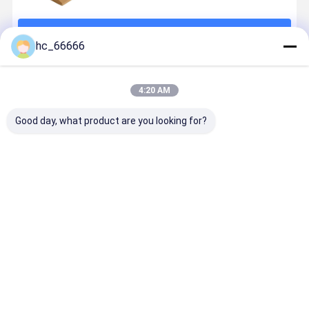
계속하다
hc_66666
추천된 제품
4:20 AM
Good day, what product are you looking for?
25S 휠 로더 버
발굴기 버킷 치
Bucket Teeth
V39SYL
킷 이빨 옐로우
아 버킷 치아
for
Digging Ro
굴삭기 버킷 이
2713Y1217TL
V43syl/V43shv/V43sdx/5856
Bucket To
빨 건설 기계 부
DH200
V43/ 8801-
V39 Series
품
V43 and
Rock Chise
최고의 가격
최고의 가격
최고의 가격
최고의 가
Adapter
Teeth
Excavator
Teeth
Desktop Site
홈
사이트맵
연락처