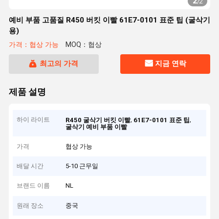
2
/
2
예비 부품 고품질 R450 버킷 이빨 61E7-0101 표준 팁 (굴삭기
용)
가격：협상 가능
MOQ：협상
최고의 가격
지금 연락
제품 설명
하이 라이트
,
,
R450 굴삭기 버킷 이빨
61E7-0101 표준 팁
굴삭기 예비 부품 이빨
가격
협상 가능
배달 시간
5-10 근무일
브랜드 이름
NL
원래 장소
중국