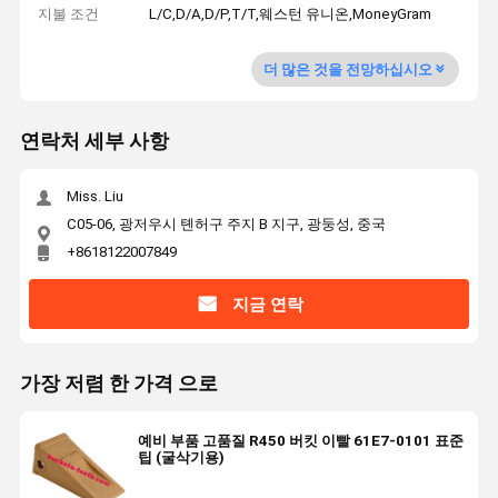
지불 조건
L/C,D/A,D/P,T/T,웨스턴 유니온,MoneyGram
더 많은 것을 전망하십시오
연락처 세부 사항
Miss. Liu
C05-06, 광저우시 톈허구 주지 B 지구, 광둥성, 중국
+8618122007849
지금 연락
가장 저렴 한 가격 으로
예비 부품 고품질 R450 버킷 이빨 61E7-0101 표준
팁 (굴삭기용)