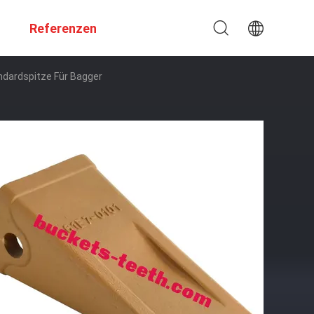
Referenzen
dardspitze Für Bagger