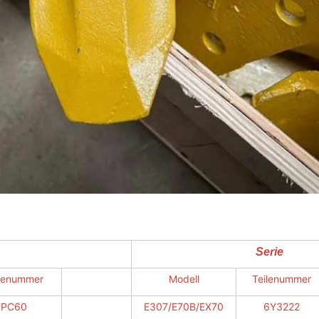
Serie
ilenummer
Modell
Teilenummer
PC60
E307/E70B/EX70
6Y3222