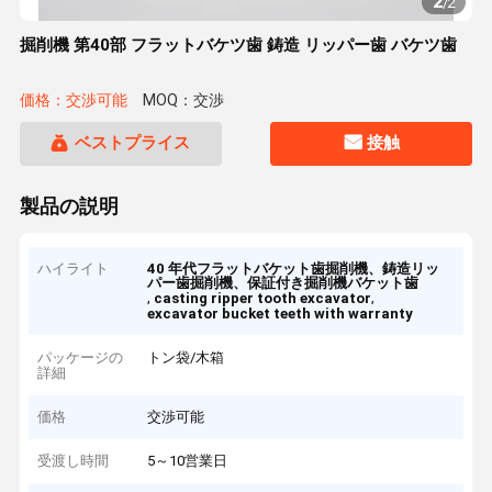
2
/
2
掘削機 第40部 フラットバケツ歯 鋳造 リッパー歯 バケツ歯
価格：交渉可能
MOQ：交渉
ベストプライス
接触
製品の説明
ハイライト
40 年代フラットバケット歯掘削機、鋳造リッ
パー歯掘削機、保証付き掘削機バケット歯
,
,
casting ripper tooth excavator
excavator bucket teeth with warranty
パッケージの
トン袋/木箱
詳細
価格
交渉可能
受渡し時間
5～10営業日