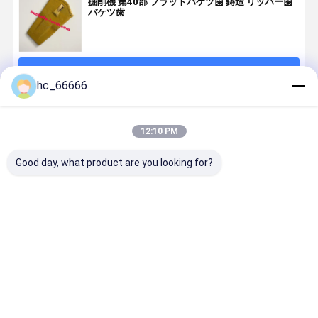
掘削機 第40部 フラットバケツ歯 鋳造 リッパー歯
バケツ歯
続行
hc_66666
推薦されたプロダクト
12:10 PM
Good day, what product are you looking for?
掘削機用スペ
掘削機 ボケッ
掘削機はバケ
PC200 コ
アパーツ
ト 歯 V-olvo
ツの歯
ヘビーデュ
VOV360 鋳造
EC290 凍った
14527863RC
ティ用掘削
または鍛造バ
地面の破壊 掘
VOV EC140岩
バケット歯
ケツ歯
削粘土砂
のバケツの歯
205-70-
ベストプライス
ベストプライス
ベストプライス
ベストプラ
14553243RC
を分けます
19570