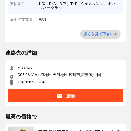
支払条件
L/C、D/A、D/P、T/T、ウェスタンユニオン、
マネーグラム
最小注文数量
交渉
多くを見て下さい
連絡先の詳細
Miss. Liu
C05-06 ジュジB地区,天河地区,広州市,広東省,中国
+8618122007849
接触
最高の価格で