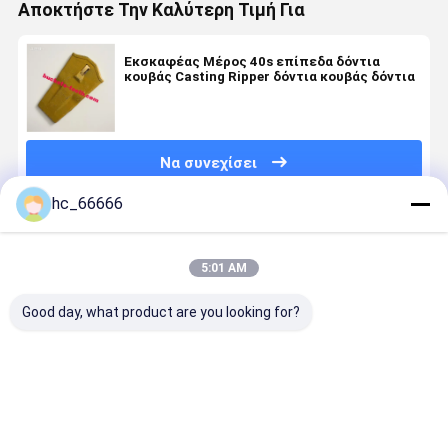
Αποκτήστε Την Καλύτερη Τιμή Για
Εκσκαφέας Μέρος 40s επίπεδα δόντια
κουβάς Casting Ripper δόντια κουβάς δόντια
Να συνεχίσει
hc_66666
Συνιστώμενα Προϊόντα
5:01 AM
Good day, what product are you looking for?
Τμήματα
Κάδος
Μέρη
PC200
ανταλλακτικών
εκσκαφέα με
εκσκαφέα
Εκσκαφέα
εξορυκτών
επίστρωση
Δόντια κουβά
Bucket Tee
VOV360
βολφραμίου
14527863RC
for Komat
Χύτευση ή
για V-olvo
VOV EC140
Heavy Dut
Καλύτερη τιμή
Καλύτερη τιμή
Καλύτερη τιμή
Καλύτερη 