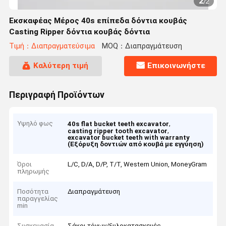
2
/
2
Εκσκαφέας Μέρος 40s επίπεδα δόντια κουβάς
Casting Ripper δόντια κουβάς δόντια
Τιμή：Διαπραγματεύσιμα
MOQ：Διαπραγμάτευση
Καλύτερη τιμή
Επικοινωνήστε
Περιγραφή Προϊόντων
Υψηλό φως
,
40s flat bucket teeth excavator
,
casting ripper tooth excavator
excavator bucket teeth with warranty
(Εξόρυξη δοντιών από κουβά με εγγύηση)
Όροι
L/C, D/A, D/P, T/T, Western Union, MoneyGram
πληρωμής
Ποσότητα
Διαπραγμάτευση
παραγγελίας
min
Συσκευασία
Σάκοι τόνων/ξυλοκατασκευές